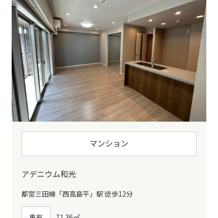
マンション
アデニウム和光
都営三田線「西高島平」駅 徒歩12分
専有
71.36㎡