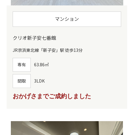
マンション
クリオ新子安七番館
JR京浜東北線「新子安」駅 徒歩13分
専有
63.86㎡
間取
3LDK
おかげさまでご成約しました