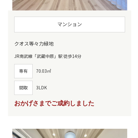
マンション
クオス等々力緑地
JR南武線「武蔵中原」駅 徒歩14分
専有
70.03㎡
間取
3LDK
おかげさまでご成約しました