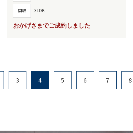
間取
3LDK
おかげさまでご成約しました
3
4
5
6
7
8